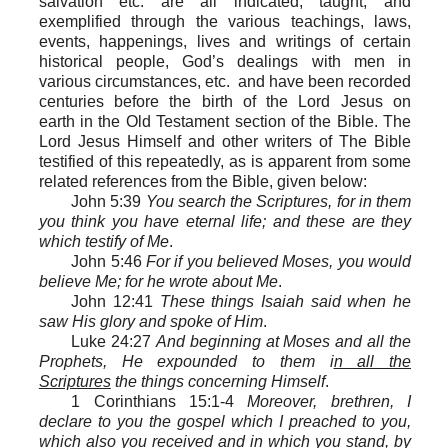
salvation etc. are all indicated, taught, and
exemplified through the various teachings, laws,
events, happenings, lives and writings of certain
historical people, God’s dealings with men
in
various circumstances
, etc.
and have been recorded
centuries before the birth of the Lord Jesus on
earth
in the Old Testament section of the Bible. The
Lord Jesus Himself and other writers of The Bible
testified of this repeatedly, as is apparent from some
related references from the Bible, given below:
John 5:39
You search the Scriptures, for in them
you think you have eternal life; and these are they
which testify of Me
.
John 5:46
For if you believed Moses, you would
believe Me; for he wrote about Me
.
John 12:41
These things Isaiah said when he
saw His glory and spoke of Him
.
Luke 24:27
And beginning at Moses and all the
Prophets, He expounded to them i
n all the
Scriptures
the things concerning Himself
.
1 Corinthians 15:1-4
Moreover, brethren, I
declare to you the gospel which I preached to you,
which also you received and in which you stand, by