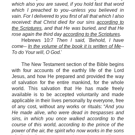
which also you are saved, if you hold fast that word
which I preached to you--unless you believed in
vain. For I delivered to you first of all that which I also
received: that Christ died for our sins
according to
the Scriptures
, and that He was buried, and that He
rose again the third day
according to the Scriptures
.
Hebrews 10:7
Then I said, 'Behold, I have
come--
In the volume of the book it is written of Me
--
To do Your will, O God.
'
The New Testament section of the Bible begins
with four accounts of the
earthly
life of the Lord
Jesus, and how He prepared and provided the way
of salvation for the entire
mankind,
for the whole
world. This salvation that He has made freely
available is to be accepted voluntarily
and made
applicable in their lives personally
by everyone, free
of any cost, without any works or rituals
: “
And you
He made alive, who were dead in trespasses and
sins, in which you once walked according to the
course of this world, according to the prince of the
power of the air, the spirit who now works in the sons