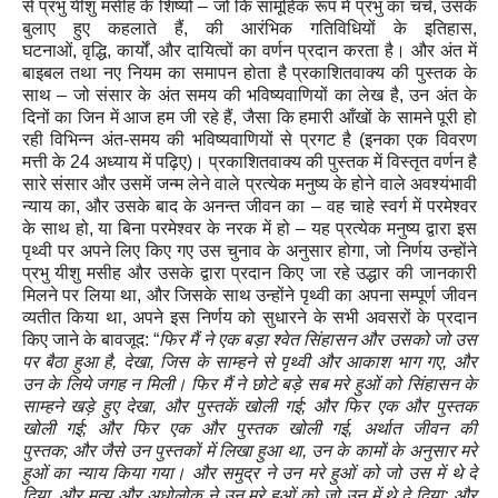
से प्रभु यीशु मसीह के शिष्यों – जो कि सामूहिक रूप में प्रभु का चर्च, उसके
बुलाए हुए कहलाते हैं, की आरंभिक गतिविधियों के इतिहास,
घटनाओं
,
वृद्धि
,
कार्यों, और दायित्वों का वर्णन प्रदान करता है। और अंत में
बाइबल तथा नए नियम का समापन होता है प्रकाशितवाक्य की पुस्तक के
साथ
–
जो संसार के अंत समय की भविष्यवाणियों का लेख है
,
उन अंत के
दिनों का जिन में आज हम जी रहे हैं
,
जैसा कि हमारी आँखों के सामने पूरी हो
रही विभिन्न अंत-समय की भविष्यवाणियों से प्रगट है
(
इनका एक विवरण
मत्ती के
24
अध्याय में पढ़िए
)
। प्रकाशितवाक्य की पुस्तक में विस्तृत वर्णन है
सारे संसार और उसमें जन्म लेने वाले प्रत्येक मनुष्य के होने वाले अवश्यंभावी
न्याय का
,
और उसके बाद के अनन्त जीवन का
–
वह चाहे स्वर्ग में परमेश्वर
के साथ हो
,
या बिना परमेश्वर के नरक में हो
–
यह प्रत्येक मनुष्य द्वारा इस
पृथ्वी पर अपने लिए किए गए उस चुनाव के अनुसार होगा
,
जो निर्णय उन्होंने
प्रभु यीशु मसीह और उसके द्वारा प्रदान किए जा रहे उद्धार की जानकारी
मिलने पर लिया था, और जिसके साथ उन्होंने पृथ्वी का अपना सम्पूर्ण जीवन
व्यतीत किया था, अपने इस निर्णय को सुधारने के सभी अवसरों के प्रदान
किए जाने के बावजूद: “
फिर मैं ने एक बड़ा श्वेत सिंहासन और उसको जो उस
पर बैठा हुआ है
,
देखा
,
जिस के साम्हने से पृथ्वी और आकाश भाग गए
,
और
उन के लिये जगह न मिली। फिर मैं ने छोटे बड़े सब मरे हुओं को सिंहासन के
साम्हने खड़े हुए देखा
,
और पुस्‍तकें खोली गई
;
और फिर एक और पुस्‍तक
खोली गई
;
और फिर एक और पुस्‍तक खोली गई
,
अर्थात जीवन की
पुस्‍तक
;
और जैसे उन पुस्‍तकों में लिखा हुआ था
,
उन के कामों के अनुसार मरे
हुओं का न्याय किया गया। और समुद्र ने उन मरे हुओं को जो उस में थे दे
दिया
,
और मृत्यु और अधोलोक ने उन मरे हुओं को जो उन में थे दे दिया
;
और