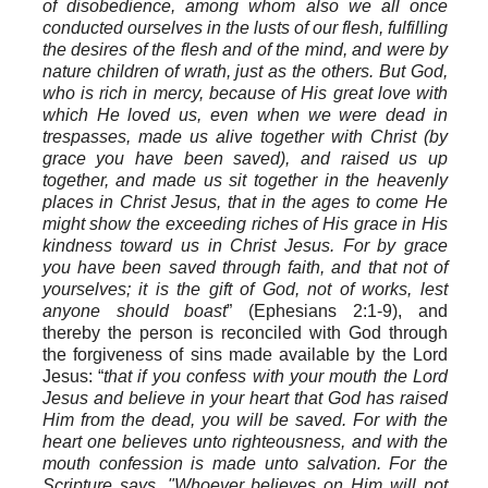
of disobedience,
among whom also we all once
conducted ourselves in the lusts of our flesh, fulfilling
the desires of the flesh and of the mind, and were by
nature children of wrath, just as the others. But God,
who is rich in mercy, because of His great love with
which He loved us, even when we were dead in
trespasses, made us alive together with Christ (by
grace you have been saved), and raised us up
together, and made us sit together in the heavenly
places in Christ Jesus, that in the ages to come He
might show the exceeding riches of His grace in His
kindness toward us in Christ Jesus. For by grace
you have been saved through faith, and that not of
yourselves; it is the gift of God,
not of works, lest
anyone should boast
”
(Ephesians 2:1-9), and
thereby
the person is
reconciled with God through
the forgiveness of sins made available by the Lord
Jesus: “
that if you confess with your mouth the Lord
Jesus and believe in your heart that God has raised
Him from the dead, you will be saved. For with the
heart one believes unto righteousness, and with the
mouth confession is made unto salvation. For the
Scripture says, "Whoever believes on Him will not