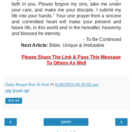
faith in you. Please forgive my sins, take me under
your care, and make me your disciple. I submit my
life into your hands." Your one prayer from a sincere
and committed heart will make your present and
future life, in this world and in the hereafter, heavenly
and blessed for eternity.
- To Be Continued
Next Article:
Bible, Unique & Irrefutable
Please Share The Link & Pass This Message
To Others As Well
Daily Bread-Roz Ki Roti
पर
5/28/2023 08:30:00 pm
कोई टिप्पणी नहीं:
शेयर करें
‹
›
मुख्यपृष्ठ