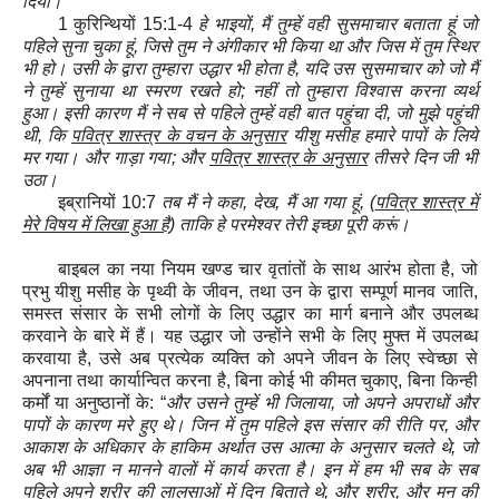
दिया।
1
कुरिन्थियों
15:1
-
4
हे भाइयों
,
मैं तुम्हें वही सुसमाचार बताता हूं जो
पहिले सुना चुका हूं
,
जिसे तुम ने अंगीकार भी किया था और जिस में तुम स्थिर
भी हो। उसी के द्वारा तुम्हारा उद्धार भी होता है
,
यदि उस सुसमाचार को जो मैं
ने तुम्हें सुनाया था स्मरण रखते हो
;
नहीं तो तुम्हारा विश्वास करना व्यर्थ
हुआ। इसी कारण मैं ने सब से पहिले तुम्हें वही बात पहुंचा दी
,
जो मुझे पहुंची
थी
,
कि
पवित्र शास्त्र के वचन के अनुसार
यीशु मसीह हमारे पापों के लिये
मर गया। और गाड़ा गया
;
और
पवित्र शास्त्र के अनुसार
तीसरे दिन जी भी
उठा।
इब्रानियों
10:7
तब मैं ने कहा
,
देख
,
मैं आ गया हूं
, (
पवित्र शास्त्र में
मेरे विषय में लिखा हुआ है
) ताकि हे परमेश्वर तेरी इच्छा पूरी करूं।
बाइबल का नया नियम खण्ड चार वृतांतों के साथ आरंभ होता है, जो
प्रभु यीशु मसीह के पृथ्वी के जीवन
,
तथा उन के द्वारा सम्पूर्ण मानव जाति,
समस्त संसार के सभी लोगों के लिए उद्धार का मार्ग बनाने और उपलब्ध
करवाने के बारे में हैं। यह उद्धार जो उन्होंने सभी के लिए मुफ्त में उपलब्ध
करवाया है, उसे अब प्रत्येक व्यक्ति को अपने जीवन के लिए स्वेच्छा से
अपनाना तथा कार्यान्वित करना है
,
बिना कोई भी कीमत चुकाए
,
बिना किन्ही
कर्मों या अनुष्ठानों के: “
और उसने तुम्हें भी जिलाया
,
जो अपने अपराधों और
पापों के कारण मरे हुए थे। जिन में तुम पहिले इस संसार की रीति पर
,
और
आकाश के अधिकार के हाकिम अर्थात उस आत्मा के अनुसार चलते थे
,
जो
अब भी आज्ञा न मानने वालों में कार्य करता है। इन में हम भी सब के सब
पहिले अपने शरीर की लालसाओं में दिन बिताते थे
,
और शरीर
,
और मन की