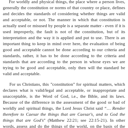
For worldly and physical things, the place where a person lives,
generally the constitution or norms of that country or place, defines
and decides the standards of considering whether things are valid
and acceptable, or not. The manner in which that constitution is
actually used or misused by people is a separate matter - even if it is
used improperly, the fault is not of the constitution, but of its
interpretation and the way it is applied and put to use. There is an
important thing to keep in mind over here, the evaluation of being
good and acceptable cannot be done according to our criteria and
standards, rather, it has to be done according to the criteria and
standards that are according to the person in whose eyes we are
trying to be good and acceptable, only then will the standard be
valid and acceptable.
For us Christians, this "constitution" for spiritual matters, which
declares what is valid/legal and acceptable, or inappropriate and
unacceptable, is the Word of God, i.e., the Bible, and its laws.
Because of the difference in the assessment of the good or bad of
worldly and spiritual things, the Lord Jesus Christ said “…
Render
therefore to Caesar the things that are Caesar's, and to God the
things that are God's
" (Matthew 22:21; see 22:15-21). In other
words, assess and do the things of the world, on the basis of the